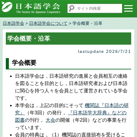
日本語学会
>
日本語学会について
> 学会概要・沿革
学会概要・沿革
lastupdate 2026/7/21
学会概要
日本語学会は，日本語研究の進展と会員相互の連絡
を図ることを目的とし，日本語研究者および日本語
に関心を持つ人々を会員として運営されている学会
です。
本学会は，上記の目的にそって
機関誌『日本語の研
究』
（年3回）の発行，
『日本語学大辞典』などの
図書
の刊行，
大会
の開催（年2回）などの事業を行
っています。
会員の特典は，（1）機関誌の直接頒布を受けるこ