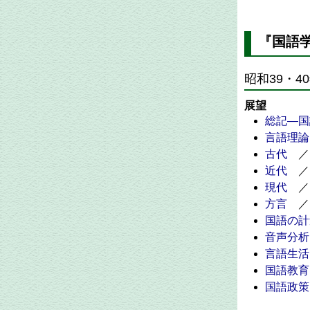
『国語学
昭和39・
展望
総記―国
言語理論
古代
／
近代
／
現代
／
方言
／
国語の計
音声分析
言語生活
国語教育
国語政策