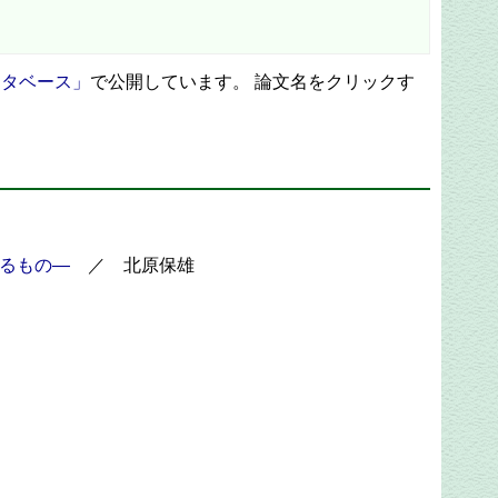
ータベース」
で公開しています。 論文名をクリックす
るもの―
／ 北原保雄