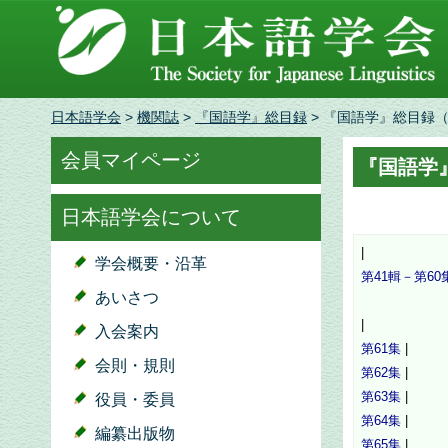
日本語学会
>
機関誌
>
『国語学』総目録
> 『国語学』総目録（
会員マイページ
『国語学
日本語学会について
|
学会概要・沿革
第41輯－第60
あいさつ
|
入会案内
第61集
|
会則・規則
第62集
|
第63集
|
役員・委員
第64集
|
編纂出版物
第65集
|