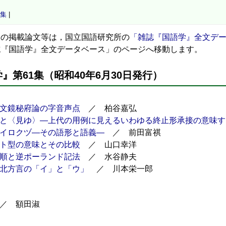
0集
|
の掲載論文等は，国立国語研究所の
「雑誌『国語学』全文デ
誌『国語学』全文データベース」のページへ移動します。
』第61集（昭和40年6月30日発行）
文鏡秘府論の字音声点
／ 柏谷嘉弘
と〈見ゆ〉―上代の用例に見えるいわゆる終止形承接の意味す
イロクヅ―その語形と語義―
／ 前田富祺
ト型の意味とその比較
／ 山口幸洋
順と逆ポーランド記法
／ 水谷静夫
北方言の「イ」と「ウ」
／ 川本栄一郎
／ 額田淑