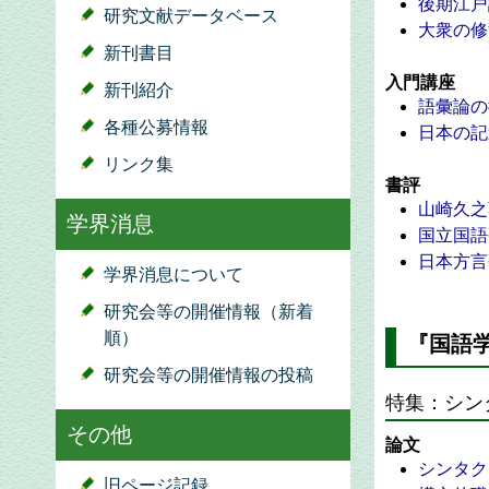
後期江戸
研究文献データベース
大衆の修
新刊書目
入門講座
新刊紹介
語彙論の
各種公募情報
日本の記
リンク集
書評
山崎久之
学界消息
国立国語
日本方言
学界消息について
研究会等の開催情報（新着
順）
『国語学
研究会等の開催情報の投稿
特集：シン
その他
論文
シンタク
旧ページ記録