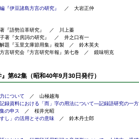
編『伊豆諸島方言の研究』
／ 大岩正仲
著『語勢沿革研究』 ／ 川上蓁
子著『女房詞の研究』 ／ 井之口有一
解題『玉里文庫節用集』複製 ／ 鈴木英夫
方言研究会『方言研究年報』第七巻 ／ 鏡味明克
』第62集（昭和40年9月30日発行）
力について
／ 山極越海
記録資料における「而」字の用法について―記録語研究の一方
集の申ス
／ 桜井光昭
すし」の活用とその意味
／ 鈴木丹士郎