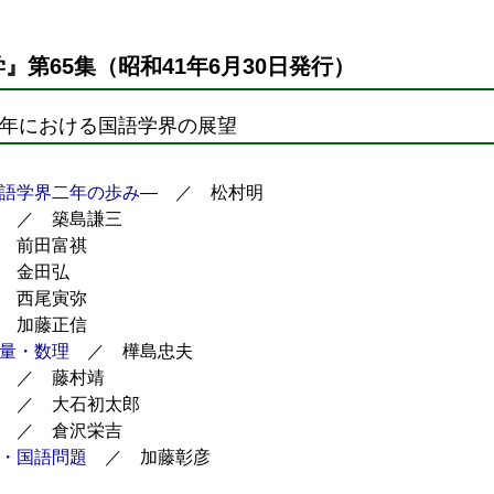
』第65集（昭和41年6月30日発行）
40年における国語学界の展望
語学界二年の歩み―
／ 松村明
／ 築島謙三
 前田富祺
 金田弘
 西尾寅弥
 加藤正信
量・数理
／ 樺島忠夫
／ 藤村靖
／ 大石初太郎
／ 倉沢栄吉
・国語問題
／ 加藤彰彦