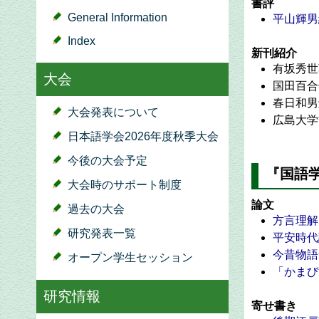
書評
General Information
平山輝男
Index
新刊紹介
有坂秀世
大会
国田百合
春日和男
大会発表について
広島大学
日本語学会2026年度秋季大会
今後の大会予定
『国語学
大会時のサポート制度
論文
過去の大会
方言理解
研究発表一覧
平安時代
今昔物語
オープン学生セッション
「かまび
研究情報
寄せ書き