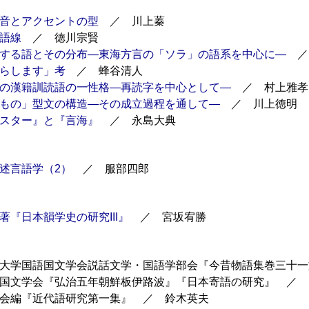
音とアクセントの型
／ 川上蓁
語線
／ 徳川宗賢
する語とその分布―東海方言の「ソラ」の語系を中心に―
／
らします」考
／ 蜂谷清人
の漢籍訓読語の一性格―再読字を中心として―
／ 村上雅孝
もの」型文の構造―その成立過程を通して―
／ 川上徳明
スター』と『言海』
／ 永島大典
述言語学（2）
／ 服部四郎
著『日本韻学史の研究III』
／ 宮坂宥勝
大学国語国文学会説話文学・国語学部会『今昔物語集巻三十一
国文学会『弘治五年朝鮮板伊路波』『日本寄語の研究』 ／ 
会編『近代語研究第一集』 ／ 鈴木英夫