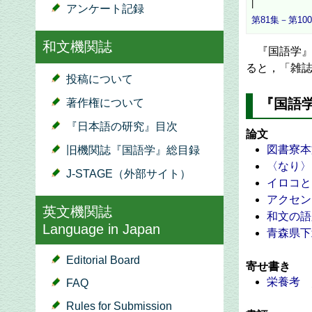
|
アンケート記録
第81集－第10
和文機関誌
『国語学』
ると，「雑
投稿について
『国語学
著作権について
『日本語の研究』目次
論文
図書寮本
旧機関誌『国語学』総目録
〈なり〉
J-STAGE（外部サイト）
イロコと
アクセン
英文機関誌
和文の語
Language in Japan
青森県下
Editorial Board
寄せ書き
栄養考
FAQ
Rules for Submission