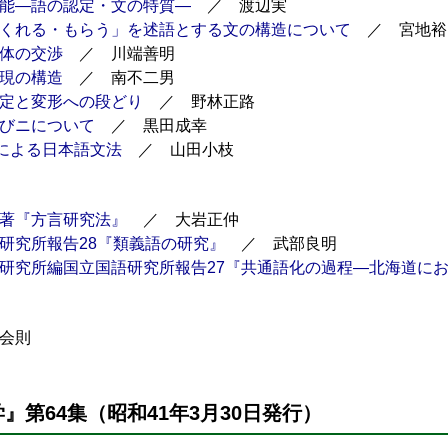
能―語の認定・文の特質―
／ 渡辺実
くれる・もらう」を述語とする文の構造について
／ 宮地裕
体の交渉
／ 川端善明
現の構造
／ 南不二男
定と変形への段どり
／ 野林正路
びニについて
／ 黒田成幸
論による日本語文法
／ 山田小枝
著『方言研究法』
／ 大岩正仲
研究所報告28『類義語の研究』
／ 武部良明
研究所編国立国語研究所報告27『共通語化の過程―北海道に
会則
』第64集（昭和41年3月30日発行）