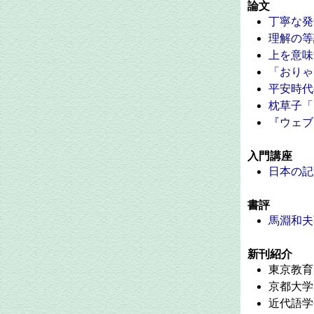
論文
丁寧な発
理解の等
上を意味
「おりゃ
平安時代
枕草子「
『ウェブ
入門講座
日本の記
書評
馬淵和夫
新刊紹介
東京教育
京都大学
近代語学