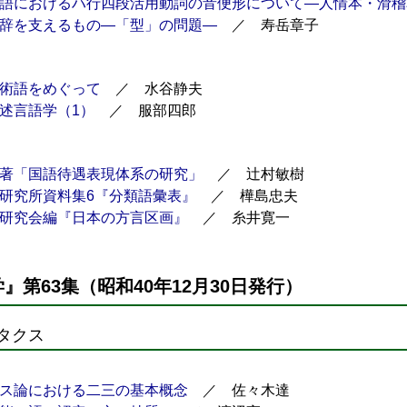
語におけるハ行四段活用動詞の音便形について―人情本・滑稽
辞を支えるもの―「型」の問題―
／ 寿岳章子
術語をめぐって
／ 水谷静夫
述言語学（1）
／ 服部四郎
著「国語待遇表現体系の研究」
／ 辻村敏樹
研究所資料集6『分類語彙表』
／ 樺島忠夫
研究会編『日本の方言区画』
／ 糸井寛一
』第63集（昭和40年12月30日発行）
タクス
ス論における二三の基本概念
／ 佐々木達