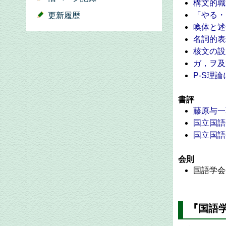
構文的職
「やる・
更新履歴
喚体と述
名詞的表
核文の設
ガ，ヲ及
P-S理
書評
藤原与一
国立国語
国立国語
会則
国語学会
『国語学