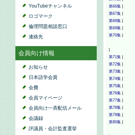
YouTubeチャンネル
第66集
|
第67集
|
ロゴマーク
第68集
|
倫理問題相談窓口
第69集
|
第70集
|
連絡先
|
会員向け情報
第71集
|
第72集
|
お知らせ
第73集
|
日本語学会賞
第74集
|
第75集
|
会費
第76集
|
会員マイページ
第77集
|
第78集
|
会員向け一斉配信メール
第79集
|
会議録
第80集
|
評議員・会計監査選挙