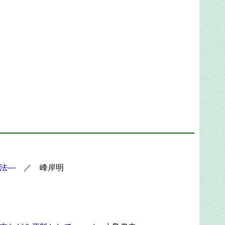
法―
／ 峰岸明