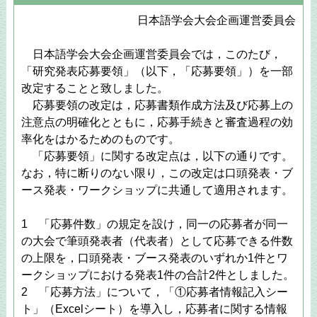
日本語学会大会企画運営委員会
日本語学会大会企画運営委員会では，このたび，
「研究発表応募要領」（以下，「応募要領」）を一部
改定することと致しました。
応募要領の改定は，応募書類作成方法及び応募上の
注意点の明確化とともに，応募手続きと審査過程の効
率化をはかるためのものです。
「応募要領」に関する改定点は，以下の通りです。
なお，特に断りのない限り，この改定は口頭発表・ブ
ース発表・ワークショップに共通して適用されます。
1 「応募件数」の規定を設け，同一の応募者が同一
の大会で筆頭発表者（代表者）として応募できる件数
の上限を，口頭発表・ブース発表のいずれか1件とワ
ークショップにおける発表1件の合計2件としました。
2 「応募方法」について，「①応募者情報記入シー
ト」（Excelシート）を導入し，応募者に関する情報