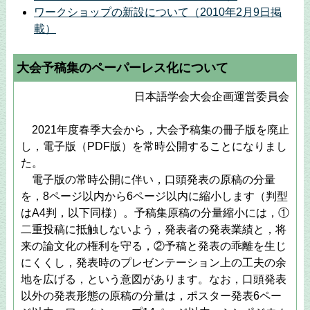
ワークショップの新設について（2010年2月9日掲
載）
大会予稿集のペーパーレス化について
日本語学会大会企画運営委員会
2021年度春季大会から，大会予稿集の冊子版を廃止
し，電子版（PDF版）を常時公開することになりまし
た。
電子版の常時公開に伴い，口頭発表の原稿の分量
を，8ページ以内から6ページ以内に縮小します（判型
はA4判，以下同様）。予稿集原稿の分量縮小には，①
二重投稿に抵触しないよう，発表者の発表業績と，将
来の論文化の権利を守る，②予稿と発表の乖離を生じ
にくくし，発表時のプレゼンテーション上の工夫の余
地を広げる，という意図があります。なお，口頭発表
以外の発表形態の原稿の分量は，ポスター発表6ペー