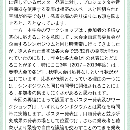
に適しているポスター発表に対し，プロジェクタや音
声機器を使用する発表は相応のスペースと区切られた
空間が必要であり，発表会場の割り振りにも頭を悩ま
せるところとなっています。
一方，本学会のワークショップは，参加者の多様な
関心に応えることを意図して，大会企画運営委員会が
企画するシンポジウムと同じ時間帯に行ってきました
が，導入された当初は各大会でほぼ2件の発表が行わ
れていたのに対し，昨今は各大会1件の発表にとどま
ることが多く，特にここ3年（2017～2019年度）は，
春季大会で各1件，秋季大会は応募なしという状況が
生じています。応募が低調となっている理由の一つに
は，シンポジウムと同じ時間帯に開催されることによ
る，参加者の集まりにくさがあると思われます。
今回の再編によって設置するポスター発表及びワー
クショップは，いずれもシンポジウムとは異なる時間
帯に実施します。ポスター発表は，口頭発表と並ぶ研
究成果の発表の場として位置づけ，さらに発表者と聴
衆がより緊密で自由な議論を交わすことのできる発表