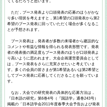
てくるだろうと思います。
ただ，ブース発表より口頭発表の応募のほうがかな
り多い現状を考えますと，第1希望の口頭発表から第2
希望のブース発表に回っていただく場合が多くなるこ
とが予想されます。
ブース発表は，発表者が多数の来場者から建設的な
コメントや有益な情報を得られる発表形態です。発表
者の発表後の満足度もブース発表のほうが口頭発表よ
り高いように思われます。大会企画運営委員会として
は，ブース発表をさらに充実させたいと考えていま
す。多くの会員の皆さまが第1希望あるいは第2希望と
してブース発表に応募してくださることを願っていま
す。
なお，大会での研究発表の具体的な応募方法は，
『日本語の研究』第6巻4号（『国語学』通巻243号）
掲載の「日本語学会2011年度春季大会予告および発表