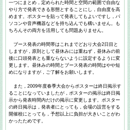
一つにまとめ，定められた時間と空間の範囲で自由な
やり方で発表できる形態とすることにし，自由度を高
めます。ポスターを貼って発表してもよいですし，パ
ソコンや音声機器などを持ち込んでも構いません。も
ちろんその両方を活用しても問題ありません。
ブース発表の時間帯はこれまでどおり大会2日目と
しますが，原則として昼休みには重ねず，昼休みの前
後に口頭発表とも重ならないように設定するように変
更します。昼休みの時間とブース発表の時間はやや短
めになりますが，ご了解をお願いします。
また，2009年度春季大会からポスターは終日掲示す
ることになっていましたが，ポスターの掲示は終日掲
示から発表時間内だけの掲示に変更します。ポスター
の終日掲示は，発表者にとっても，会場の設営をする
開催校にとっても，予想以上に負担が大きいことがわ
かったためです。