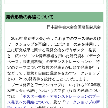
発表形態の再編について
日本語学会大会企画運営委員会
2020年度春季大会から，これまでのブース発表及び
ワークショップを再編し，(1)ポスターのみを使用し，
主に研究成果に関する意見交換を行うポスター発表
と，(2)パソコンや音声機器を用いた研究資材（データ
ベース，調査資料類）のデモンストレーションや，特
定のテーマについて複数の発表者が口頭で発表を行う
などして，聴衆と自由に議論を交わすワークショップ
との，2つの発表枠を設けることにいたします。
ブース発表とワークショップは，いずれも2010年度
秋季大会から設けられたものです（設置の経緯につい
ては，「
ポスター発表・デモンストレーションのブー
ス発表への再編について
」及び「
ワークショップの新
設について
」をご参照ください）。