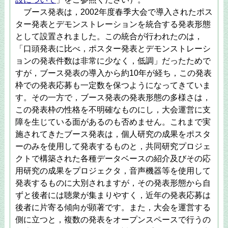
ブース発表は，2002年度春季大会で導入されたポス
ター発表とデモンストレーションを統合する発表形態
として設置されました。この統合が行われたのは，
「口頭発表に比べ，ポスター発表とデモンストレーシ
ョンの発表件数は非常に少なく，低調」だったためで
すが，ブース発表の導入から約10年が経ち，この発表
枠での発表応募も一定数を保つようになってきていま
す。その一方で，ブース発表の発表形態の多様さは，
この発表枠の性格を不明確なものにし，大会運営に支
障を生じている面があるのも否めません。これまで実
施されてきたブース発表は，個人研究の成果をポスタ
ーのみを使用して発表するものと，共同研究プロジェ
クトで構築された各種データベースの紹介及びその応
用研究の成果をプロジェクタ，音声機器等を使用して
発表するものに大別されますが，その発表形態から自
ずと後者には聴衆が集まりやすく，近年の発表応募は
後者に片寄る傾向が顕著です。また，大会を運営する
側に立つと，複数の発表をオープンスペースで行うの