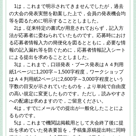
1は，これまで明示されてきませんでしたが，過去
の大会の発表実態を勘案した上で，会員の発表機会均
等を図るために明示することとしました。
2は，従来特定の書式が用意されておらず，記入方
法が応募者に委ねられていたものです。応募時におけ
る応募者情報入力の簡便化を図るとともに，必要な情
報の記入漏れ等を防ぐために，応募者情報記入シート
による提出を求めることとしました。
3は，これまで，口頭発表・ブース発表はＡ４判用
紙1ページに1,200字～1,500字程度，ワークショップ
はＡ４判用紙2ページに2,600字～3,000字程度という
字数の目安が示されていたものを，より単純で自由度
の高い規定に変更したものです。ただし，読みやすさ
への配慮は求めますので，ご留意ください。
4は，すでにメールでの提出が一般化したことによ
るものです。
5は，これまで機関誌掲載用として大会終了後に提
出を求めていた発表要旨を，予稿集原稿提出時に同時