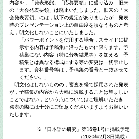
内容を，「発表形態」「応募要領」に盛り込み，旧来
の「大会発表要領」は廃止いたしました。旧来の「大
会発表要領」には，以下の規定がありましたが，発表
時のプレゼンテーション上の自由度を損なうものと考
え，明文化しないことにいたしました。
「パワーポイントを使用する場合，スライドに提
示する内容は予稿集に沿ったものに限ります。予
稿集にない内容（特に分析結果等）を加える，予
稿集とは異なる構成にする等の変更は一切禁止し
ます。資料番号等は，予稿集の番号と一致させて
ください。」
明文化はしないものの，審査を経て採用された発表
が，予稿集の内容から大幅に逸脱することは望ましい
ことではない，という点についてはご理解いただき，
発表の際には十分にご留意くださいますようお願いい
たします。
※『日本語の研究』第16巻1号に掲載予定
（2020年2月3日掲載）