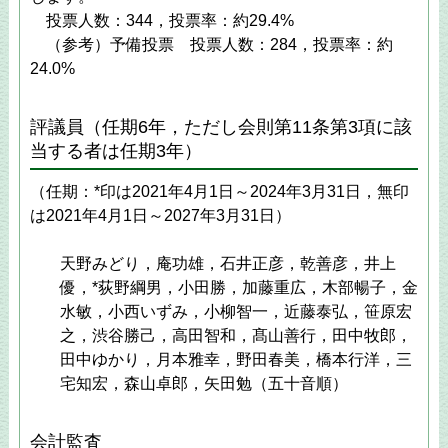
投票人数：344，投票率：約29.4%
（参考）予備投票 投票人数：284，投票率：約
24.0%
評議員（任期6年，ただし会則第11条第3項に該
当する者は任期3年）
（任期：*印は2021年4月1日～2024年3月31日，無印
は2021年4月1日～2027年3月31日）
天野みどり，庵功雄，石井正彦，乾善彦，井上
優，*荻野綱男，小田勝，加藤重広，木部暢子，金
水敏，小西いずみ，小柳智一，近藤泰弘，笹原宏
之，渋谷勝己，高田智和，髙山善行，田中牧郎，
田中ゆかり，月本雅幸，野田春美，橋本行洋，三
宅知宏，森山卓郎，矢田勉（五十音順）
会計監査