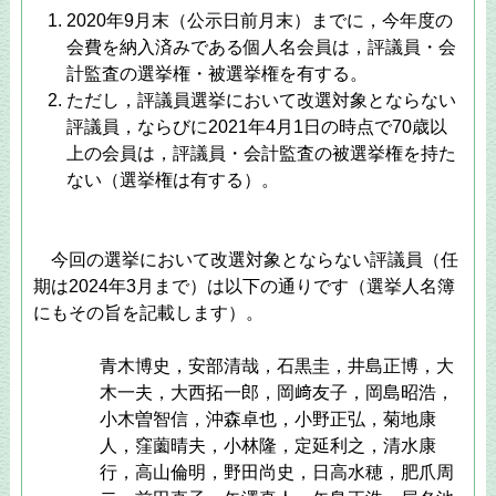
2020年9月末（公示日前月末）までに，今年度の
会費を納入済みである個人名会員は，評議員・会
計監査の選挙権・被選挙権を有する。
ただし，評議員選挙において改選対象とならない
評議員，ならびに2021年4月1日の時点で70歳以
上の会員は，評議員・会計監査の被選挙権を持た
ない（選挙権は有する）。
今回の選挙において改選対象とならない評議員（任
期は2024年3月まで）は以下の通りです（選挙人名簿
にもその旨を記載します）。
青木博史，安部清哉，石黒圭，井島正博，大
木一夫，大西拓一郎，岡﨑友子，岡島昭浩，
小木曽智信，沖森卓也，小野正弘，菊地康
人，窪薗晴夫，小林隆，定延利之，清水康
行，高山倫明，野田尚史，日高水穂，肥爪周