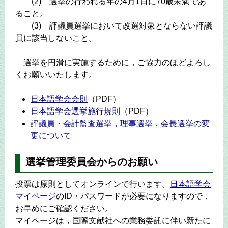
(2) 選挙の行われる年の4月1日に70歳未満であ
ること。
(3) 評議員選挙において改選対象とならない評議
員に該当しないこと。
選挙を円滑に実施するために，ご協力のほどよろし
くお願いいたします。
日本語学会会則
（PDF）
日本語学会選挙施行規則
（PDF）
評議員・会計監査選挙，理事選挙，会長選挙の変
更について
選挙管理委員会からのお願い
投票は原則としてオンラインで行います。
日本語学会
マイページ
のID・パスワードが必要になりますので，
お早めにご確認ください。
マイページは，国際文献社への業務委託に伴い新たに