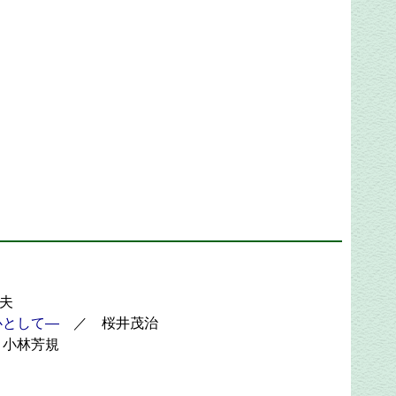
夫
心として―
／ 桜井茂治
小林芳規