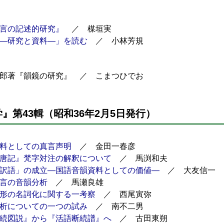
言の記述的研究』
／ 楳垣実
―研究と資料―」を読む
／ 小林芳規
郎著『韻鏡の研究』 ／ こまつひでお
』第43輯（昭和36年2月5日発行）
料としての真言声明
／ 金田一春彦
唐記』梵字対注の解釈について
／ 馬渕和夫
訳語」の成立―国語音韻資料としての価値―
／ 大友信一
言の音韻分析
／ 馬瀬良雄
形の名詞化に関する一考察
／ 西尾寅弥
析についての一つの試み
／ 南不二男
続図説』から『活語断続譜』へ
／ 古田東朔