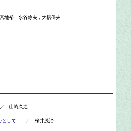
宮地裕，水谷静夫，大橋保夫
／ 山崎久之
心として―
／ 桜井茂治