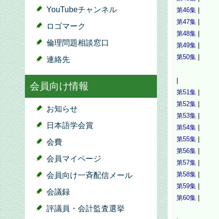
YouTubeチャンネル
第46集
|
第47集
|
ロゴマーク
第48集
|
倫理問題相談窓口
第49集
|
第50集
|
連絡先
|
会員向け情報
第51集
|
第52集
|
お知らせ
第53集
|
日本語学会賞
第54集
|
第55集
|
会費
第56集
|
会員マイページ
第57集
|
第58集
|
会員向け一斉配信メール
第59集
|
会議録
第60集
|
評議員・会計監査選挙