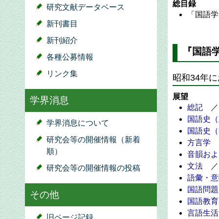
総目録
研究文献データベース
「国語学
新刊書目
新刊紹介
『国語学
各種公募情報
リンク集
昭和34年
展望
学界消息
総記
／
国語史（
学界消息について
国語史（
研究会等の開催情報（新着
方言学
順）
音韻およ
文法
／
研究会等の開催情報の投稿
語彙・意
国語問題
その他
国語教育
言語生活
旧ページ記録