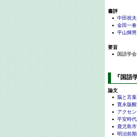
書評
中田祝夫
金田一春
平山輝男
要旨
国語学会
『国語学
論文
脳と言葉
寛永版醒
アクセン
平安時代
鹿児島市
明治前期