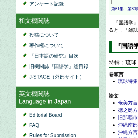
|
アンケート記録
第61集－第80
和文機関誌
『国語学』
ると，「雑
投稿について
『国語学
著作権について
『日本語の研究』目次
特輯：琉球
旧機関誌『国語学』総目録
巻頭言
J-STAGE（外部サイト）
琉球特集
英文機関誌
論文
Language in Japan
奄美方言
徳之島方
Editorial Board
旧那覇市
沖縄南部
FAQ
沖縄方言
Rules for Submission