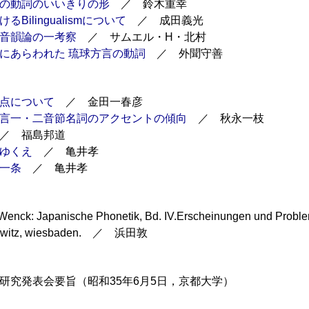
の動詞のいいきりの形
／ 鈴木重幸
るBilingualismについて
／ 成田義光
音韻論の一考察
／ サムエル・H・北村
にあらわれた 琉球方言の動詞
／ 外聞守善
点について
／ 金田一春彦
言一・二音節名詞のアクセントの傾向
／ 秋永一枝
／ 福島邦道
ゆくえ
／ 亀井孝
一条
／ 亀井孝
Wenck: Japanische Phonetik, Bd. IV.Erscheinungen und Proble
sowitz, wiesbaden. ／ 浜田敦
研究発表会要旨（昭和35年6月5日，京都大学）