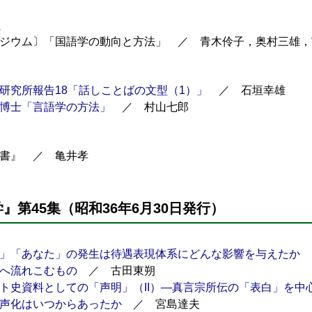
ム
ジウム〕「国語学の動向と方法」 ／ 青木伶子，奥村三雄，
研究所報告18「話しことばの文型（1）」
／ 石垣幸雄
博士「言語学の方法」
／ 村山七郎
書』 ／ 亀井孝
』第45集（昭和36年6月30日発行）
」「あなた」の発生は待遇表現体系にどんな影響を与えたか
へ流れこむもの
／ 古田東朔
ト史資料としての「声明」（II）―真言宗所伝の「表白」を中
声化はいつからあったか
／ 宮島達夫