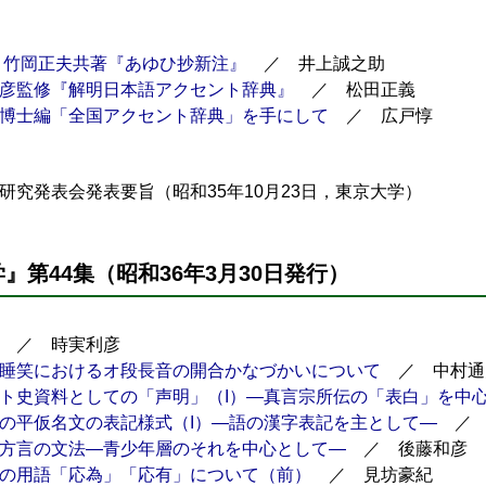
 竹岡正夫共著『あゆひ抄新注』
／ 井上誠之助
彦監修『解明日本語アクセント辞典』
／ 松田正義
博士編「全国アクセント辞典」を手にして
／ 広戸惇
研究発表会発表要旨（昭和35年10月23日，東京大学）
』第44集（昭和36年3月30日発行）
／ 時実利彦
睡笑におけるオ段長音の開合かなづかいについて
／ 中村通
ト史資料としての「声明」（I）―真言宗所伝の「表白」を中
の平仮名文の表記様式（I）―語の漢字表記を主として―
／ 
方言の文法―青少年層のそれを中心として―
／ 後藤和彦
の用語「応為」「応有」について（前）
／ 見坊豪紀