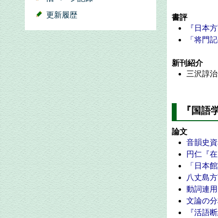
更新履歴
書評
『日本方
「将門記
新刊紹介
三沢諄治
『国語学
論文
音韻史資
円仁『在
「日本館
八丈島方
動詞連用
文論の分
『活語断