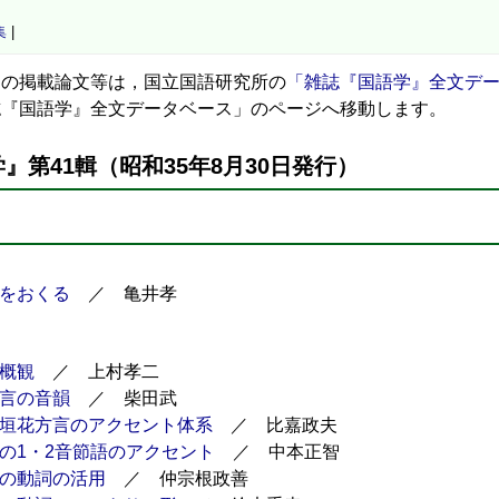
集
|
の掲載論文等は，国立国語研究所の
「雑誌『国語学』全文デ
誌『国語学』全文データベース」のページへ移動します。
』第41輯（昭和35年8月30日発行）
をおくる
／ 亀井孝
概観
／ 上村孝二
言の音韻
／ 柴田武
垣花方言のアクセント体系
／ 比嘉政夫
の1・2音節語のアクセント
／ 中本正智
の動詞の活用
／ 仲宗根政善