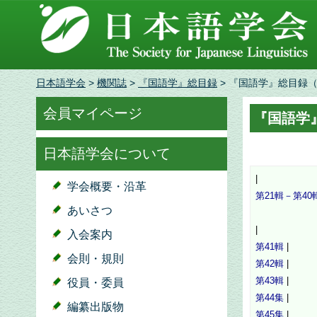
日本語学会
>
機関誌
>
『国語学』総目録
> 『国語学』総目録（
会員マイページ
『国語学
日本語学会について
|
学会概要・沿革
第21輯－第40
あいさつ
|
入会案内
第41輯
|
会則・規則
第42輯
|
第43輯
|
役員・委員
第44集
|
編纂出版物
第45集
|