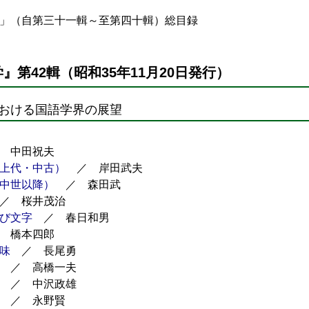
」（自第三十一輯～至第四十輯）総目録
』第42輯（昭和35年11月20日発行）
における国語学界の展望
 中田祝夫
上代・中古）
／ 岸田武夫
中世以降）
／ 森田武
／ 桜井茂治
び文字
／ 春日和男
 橋本四郎
味
／ 長尾勇
／ 高橋一夫
／ 中沢政雄
／ 永野賢