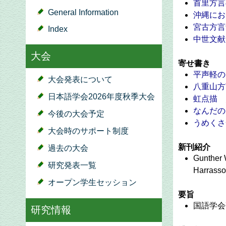
首里方言
General Information
沖縄におけ
宮古方言
Index
中世文献
大会
寄せ書き
平声軽の
大会発表について
八重山方
日本語学会2026年度秋季大会
虹点描
なんだの
今後の大会予定
うめくさ
大会時のサポート制度
新刊紹介
過去の大会
Gunther 
研究発表一覧
Harras
オープン学生セッション
要旨
国語学会
研究情報