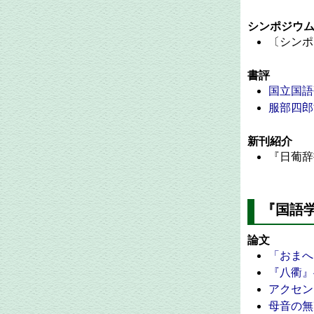
シンポジウ
〔シンポ
書評
国立国語
服部四郎
新刊紹介
『日葡辞
『国語学
論文
「おまへ
『八衢』
アクセン
母音の無