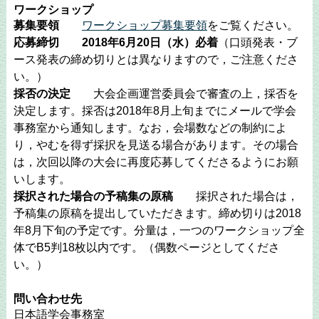
ワークショップ
募集要領
ワークショップ募集要領
をご覧ください。
応募締切
2018年6月20日（水）必着
（口頭発表・ブ
ース発表の締め切りとは異なりますので，ご注意くださ
い。）
採否の決定
大会企画運営委員会で審査の上，採否を
決定します。採否は2018年8月上旬までにメールで学会
事務室から通知します。なお，会場数などの制約によ
り，やむを得ず採択を見送る場合があります。その場合
は，次回以降の大会に再度応募してくださるようにお願
いします。
採択された場合の予稿集の原稿
採択された場合は，
予稿集の原稿を提出していただきます。締め切りは2018
年8月下旬の予定です。分量は，一つのワークショップ全
体でB5判18枚以内です。（偶数ページとしてくださ
い。）
問い合わせ先
日本語学会事務室