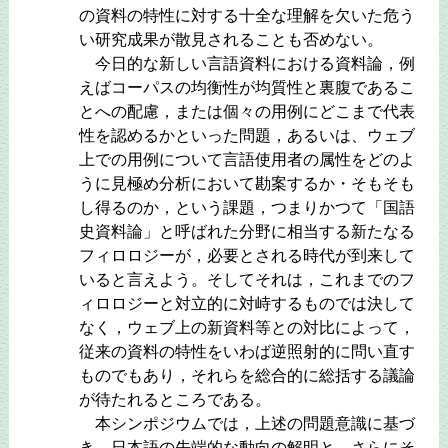
の資料の特性に対する十全な理解を欠いた危う
い研究成果が散見されることも否めない。
今日的な新しい言語資料における資料論，例
えばコーパスの均衡性が均質性と裏腹であるこ
とへの配慮，または個々の用例にどこまで代表
性を認めるかといった問題，あるいは、ウェブ
上での用例について言語使用者の属性をどのよ
うに見極め分析において勘案するか・そもそも
し得るのか，という課題，つまりかつて「国語
史資料論」と呼ばれた分野に相当する新たなる
フィロロジーが，必要とされる時代が到来して
いると言えよう。そしてそれは，これまでのフ
ィロロジーと対立的に対峙するものでは決して
なく，ウェブ上の新資料等との対比によって，
従来の資料の特性をいわば逆照射的に問い直す
ものでもあり，それらを総合的に総括する議論
が待たれるところである。
本シンポジウムでは，上述の問題意識に基づ
き，日本語の先端的な動向の解明と，さらにそ