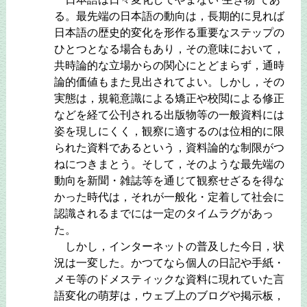
る。最先端の日本語の動向は，長期的に見れば
日本語の歴史的変化を形作る重要なステップの
ひとつとなる場合もあり，その意味において，
共時論的な立場からの関心にとどまらず，通時
論的価値もまた見出されてよい。しかし，その
実態は，規範意識による矯正や校閲による修正
などを経て公刊される出版物等の一般資料には
姿を現しにくく，観察に適するのは位相的に限
られた資料であるという，資料論的な制限がつ
ねにつきまとう。そして，そのような最先端の
動向を新聞・雑誌等を通じて観察せざるを得な
かった時代は，それが一般化・定着して社会に
認識されるまでには一定のタイムラグがあっ
た。
しかし，インターネットの普及した今日，状
況は一変した。かつてなら個人の日記や手紙・
メモ等のドメスティックな資料に現れていた言
語変化の萌芽は，ウェブ上のブログや掲示板，