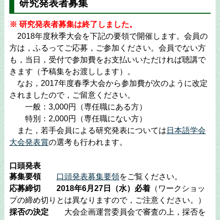
研究発表者募集
※ 研究発表者募集は終了しました。
2018年度秋季大会を下記の要領で開催します。会員の
方は，ふるってご応募，ご参加ください。会員でない方
も，当日，受付で参加費をお支払いいただければ聴講で
きます（予稿集をお渡しします）。
なお，2017年度春季大会から参加費が次のように改定
されましたので，ご留意ください。
一般：3,000円（専任職にある方）
特別：2,000円（専任職にない方）
また，若手会員による研究発表については
日本語学会
大会発表賞
の選考も行われます。
口頭発表
募集要領
口頭発表募集要領
をご覧ください。
応募締切
2018年6月27日（水）必着
（ワークショッ
プの締め切りとは異なりますので，ご注意ください。）
採否の決定
大会企画運営委員会で審査の上，採否を