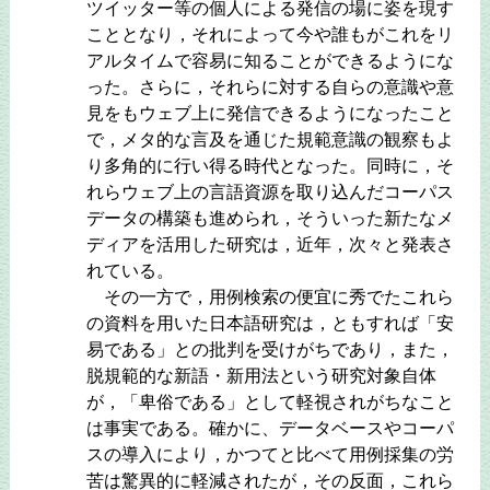
ツイッター等の個人による発信の場に姿を現す
こととなり，それによって今や誰もがこれをリ
アルタイムで容易に知ることができるようにな
った。さらに，それらに対する自らの意識や意
見をもウェブ上に発信できるようになったこと
で，メタ的な言及を通じた規範意識の観察もよ
り多角的に行い得る時代となった。同時に，そ
れらウェブ上の言語資源を取り込んだコーパス
データの構築も進められ，そういった新たなメ
ディアを活用した研究は，近年，次々と発表さ
れている。
その一方で，用例検索の便宜に秀でたこれら
の資料を用いた日本語研究は，ともすれば「安
易である」との批判を受けがちであり，また，
脱規範的な新語・新用法という研究対象自体
が，「卑俗である」として軽視されがちなこと
は事実である。確かに、データベースやコーパ
スの導入により，かつてと比べて用例採集の労
苦は驚異的に軽減されたが，その反面，これら