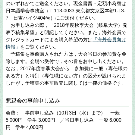
のいずれかでご送金ください。現金書留・定額小為替は
日本語学会事務室（〒113-0033 東京都文京区本郷1-13-
7 日吉ハイツ404号）にご送付ください。
お申し込みの際，「2018年度秋季大会（岐阜大学）発
表予稿集希望」と明記してください。また，海外会員で
クレジットカードによる購入希望の方は
「海外会員向け
情報」
をご覧ください。
予稿集を事前購入された方は，大会当日の参加費を免
除します。会場の受付で，その旨をお申し出ください。
なお，2017年度春季大会から，参加費に一般（専任職の
ある方）と特別（専任職にない方）の区分が設けられま
したが，予稿集の事前販売に関しては一律の価格です。
懇親会の事前申し込み
会費： 事前申し込み（10月3日（水）まで） 一般
5,000円 学生 3,000円 ／当日申し込み 一般 6,000
円 学生 4,000円