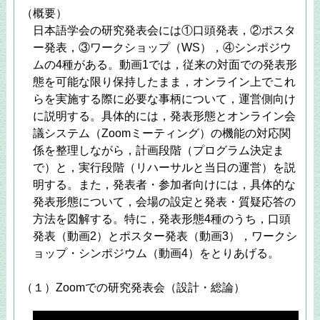
（概要）
日本語学会の研究発表会には①口頭発表，②ポスタ
ー発表，③ワークショップ（WS），④シンポジウ
ムの4種がある。動画1では，従来の対面での発表形
態を可能な限り保持したまま，オンライン上でこれ
らを実施する際に必要な事柄について，運営側向け
に説明する。具体的には，発表形態とオンライン会
議システム（Zoomミーティング）の機能の対応関
係を整理しながら，計画段階（プログラム決定ま
で）と，実行段階（リハーサルと当日の運営）を説
明する。また，発表者・参加者向けには，具体的な
発表形態について，会場の設定と発表・質疑応答の
方法を図解する。特に，発表形態4種のうち，口頭
発表（動画2）とポスター発表（動画3），ワークシ
ョップ・シンポジウム（動画4）をとりあげる。
（１）Zoomでの研究発表会（設計・総論）