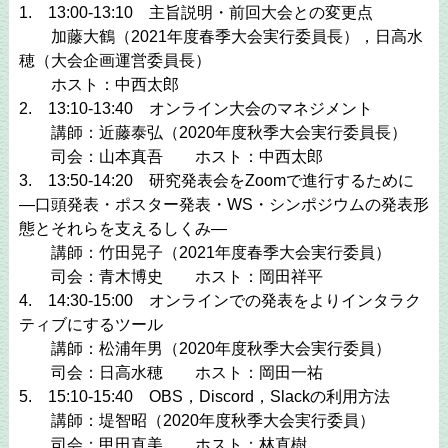
1. 13:00-13:10 主旨説明・前回大会との変更点
加藤大鶴（2021年度春季大会実行委員長），日高水
穂（大会企画運営委員長）
ホスト：中西太郎
2. 13:10-13:40 オンライン大会のマネジメント
講師：近藤泰弘（2020年度秋季大会実行委員長）
司会：山本真吾 ホスト：中西太郎
3. 13:50-14:20 研究発表会をZoomで進行するために
―口頭発表・ポスター発表・WS・シンポジウムの発表形
態とそれらを支えるしくみ―
講師：竹田晃子（2021年度春季大会実行委員）
司会：青木博史 ホスト：岡田祥平
4. 14:30-15:00 オンラインでの発表をよりインタラク
ティブにするツール
講師：松浦年男（2020年度秋季大会実行委員）
司会：日高水穂 ホスト：岡田一祐
5. 15:10-15:40 OBS，Discord，Slackの利用方法
講師：堤智昭（2020年度秋季大会実行委員）
司会：甲田直美 ホスト：林直樹