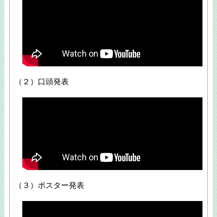
（２）口頭発表
（３）ポスター発表