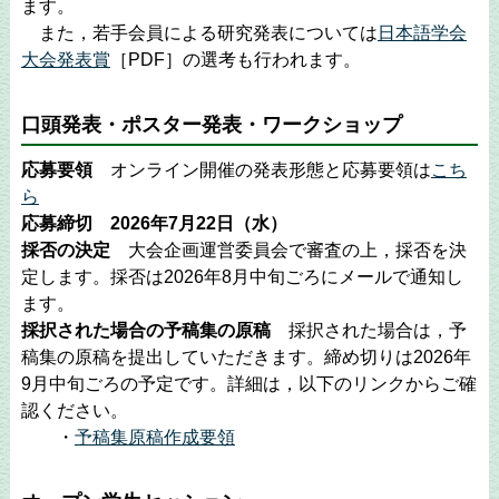
ます。
また，若手会員による研究発表については
日本語学会
大会発表賞
［PDF］の選考も行われます。
口頭発表・ポスター発表・ワークショップ
応募要領
オンライン開催の発表形態と応募要領は
こち
ら
応募締切 2026年7月22日（水）
採否の決定
大会企画運営委員会で審査の上，採否を決
定します。採否は2026年8月中旬ごろにメールで通知し
ます。
採択された場合の予稿集の原稿
採択された場合は，予
稿集の原稿を提出していただきます。締め切りは2026年
9月中旬ごろの予定です。詳細は，以下のリンクからご確
認ください。
・
予稿集原稿作成要領