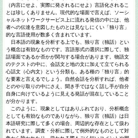
（内言にせよ、実際に発されるにせよ）言語化されるこ
とは珍しくありません。現代的な場面で言えば、ソーシ
ャルネットワークサービス上に流れる発信の中には、他
者への伝達を意図したものとは見なしにくい「独り言」
的な言語使用が数多く含まれています。
日本語の現象を分析する上でも、独り言（独話）とい
う概念は有効なものです。言語形式の選択に際して、独
話場面であるか否かが関与する場合があります。物語文
のテクストの中に、会話文と地の文に加えて立てられる
心話文（心内文）という分類も、ある種の「独り言」的
な要素と言えるでしょう。自然会話を分析すれば、他者
とのやり取りの中にさえ、聞き手ではなく話し手が自分
自身に向けているように見える発話が混在していること
が分かります。
このように、現象としてはありふれており、分析概念
としても有効なものでありながら、独り言（独話）は日
本語研究に際して多くの場合、周辺的な存在として扱わ
れています。調査・分析に際して例外的なものとして対