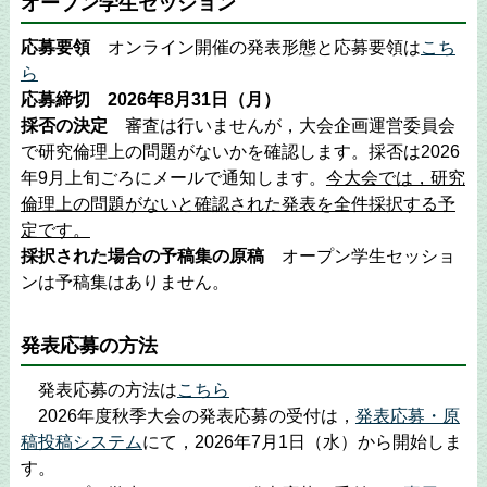
オープン学生セッション
応募要領
オンライン開催の発表形態と応募要領は
こち
ら
応募締切 2026年8月31日（月）
採否の決定
審査は行いませんが，大会企画運営委員会
で研究倫理上の問題がないかを確認します。採否は2026
年9月上旬ごろにメールで通知します。
今大会では，研究
倫理上の問題がないと確認された発表を全件採択する予
定です。
採択された場合の予稿集の原稿
オープン学生セッショ
ンは予稿集はありません。
発表応募の方法
発表応募の方法は
こちら
2026年度秋季大会の発表応募の受付は，
発表応募・原
稿投稿システム
にて，2026年7月1日（水）から開始しま
す。