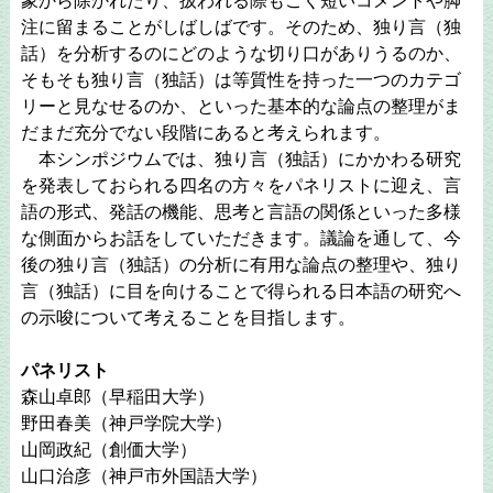
象から除かれたり、扱われる際もごく短いコメントや脚
注に留まることがしばしばです。そのため、独り言（独
話）を分析するのにどのような切り口がありうるのか、
そもそも独り言（独話）は等質性を持った一つのカテゴ
リーと見なせるのか、といった基本的な論点の整理がま
だまだ充分でない段階にあると考えられます。
本シンポジウムでは、独り言（独話）にかかわる研究
を発表しておられる四名の方々をパネリストに迎え、言
語の形式、発話の機能、思考と言語の関係といった多様
な側面からお話をしていただきます。議論を通して、今
後の独り言（独話）の分析に有用な論点の整理や、独り
言（独話）に目を向けることで得られる日本語の研究へ
の示唆について考えることを目指します。
パネリスト
森山卓郎（早稲田大学）
野田春美（神戸学院大学）
山岡政紀（創価大学）
山口治彦（神戸市外国語大学）