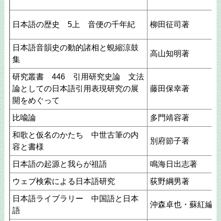
日本語の歴史 5上 音便の千年紀
柳田征司著
日本語音韻史の動的諸相と蜆縮涼鼓
高山知明著
集
研究叢書 446 引用研究史論 文法
論としての日本語引用表現研究の展
藤田保幸著
開をめぐって
比喩論
多門靖容著
和歌と仮名のかたち 中世古筆の内
別府節子著
容と書様
日本語の起源と我らが祖語
鳴海日出志著
ウェブ検索による日本語研究
荻野綱男著
日本語ライブラリー 中国語と日本
沖森卓也・蘇紅編著
語