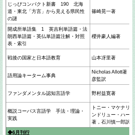
じっぴコンパクト新書 190 北海
道・東北「方言」から見える県民性
篠崎晃一著
の謎
開成所単語集 1 英吉利単語篇・法
朗西単語篇・英仏単語篇注解・対照
櫻井豪人編著
表・索引
戦後の国家と日本語教育
山本冴里著
Nicholas Allott
語用論キーターム事典
彦監訳
ファンダメンタル認知言語学
野村益寛著
トニー・マケナリー
概説コーパス言語学 手法・理論・
ンドリュー・ハーデ
実践
著，石川慎一郎訳
◆6月刊行