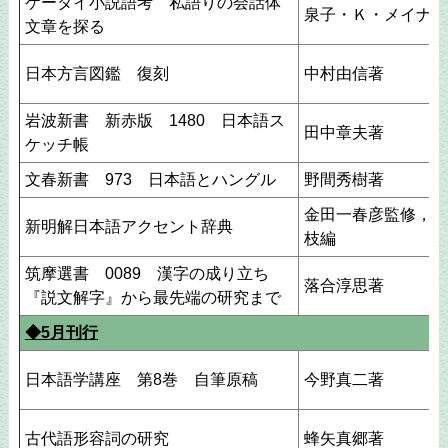
ケータイ小説語考 私語りの会話体
泉子・Ｋ・メイナー
文章を探る
日本方言図鑑 復刻
中村由信著
岩波新書 新赤版 1480 日本語ス
田中章夫著
ケッチ帳
文春新書 973 日本語とハングル
野間秀樹著
金田一春彦監修，秋
新明解日本語アクセント辞典
枝編
筑摩選書 0089 漢字の成り立ち
落合淳思著
『説文解字』から最先端の研究まで
◆5月刊行
日本語学講座 第8巻 自筆原稿
今野真二著
古代語形容詞の研究
蜂矢真郷著