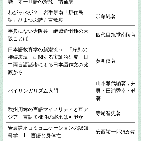
層 オモロ語の探究 増補版
わがっぺが？ 岩手県南「原住民
加藤純著
語」ひまつぶ詩方言散歩
事典にない大阪弁 絶滅危惧種の大
四代目旭堂南陵著
阪ことば
日本語教育学の新潮流 6 「序列の
接続表現」に関する実証的研究 日
黄明侠著
中両言語話者による日本語作文の比
較から
山本雅代編著，井狩
バイリンガリズム入門
男・田浦秀幸・難波
著
欧州周縁の言語マイノリティと東ア
寺尾智史著
ジア 言語多様性の継承は可能か
岩波講座コミュニケーションの認知
安西祐一郎ほか編
科学 1 言語と身体性