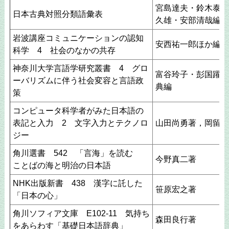
宮島達夫・鈴木泰・
日本古典対照分類語彙表
久雄・安部清哉編
岩波講座コミュニケーションの認知
安西祐一郎ほか編
科学 4 社会のなかの共存
神奈川大学言語学研究叢書 4 グロ
富谷玲子・彭国躍・
ーバリズムに伴う社会変容と言語政
典編
策
コンピュータ科学者がみた日本語の
表記と入力 2 文字入力とテクノロ
山田尚勇著，岡留剛
ジー
角川選書 542 「言海」を読む
今野真二著
ことばの海と明治の日本語
NHK出版新書 438 漢字に託した
笹原宏之著
「日本の心」
角川ソフィア文庫 E102-11 気持ち
森田良行著
をあらわす「基礎日本語辞典」