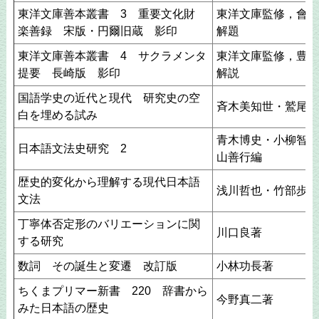
東洋文庫善本叢書 3 重要文化財
東洋文庫監修，會谷
楽善録 宋版・円爾旧蔵 影印
解題
東洋文庫善本叢書 4 サクラメンタ
東洋文庫監修，豊島
提要 長崎版 影印
解説
国語学史の近代と現代 研究史の空
斉木美知世・鷲尾龍
白を埋める試み
青木博史・小柳智一
日本語文法史研究 2
山善行編
歴史的変化から理解する現代日本語
浅川哲也・竹部歩美
文法
丁寧体否定形のバリエーションに関
川口良著
する研究
数詞 その誕生と変遷 改訂版
小林功長著
ちくまプリマー新書 220 辞書から
今野真二著
みた日本語の歴史