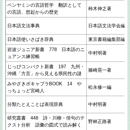
ベンヤミンの言語哲学 翻訳として
柿木伸之著
の言語、想起からの歴史
日本語文法事典
日本語文法学会編
日本語使いさばき辞典
東京書籍編集部編
岩波ジュニア新書 778 日本語のニ
中村明著
ュアンス練習帳
じっぴコンパクト新書 197 九州・
篠崎晃一著
沖縄「方言」から見える県民性の謎
みやざきボキャブラBOOK 14 や
松永修一編
っちょっど宮崎人
分類たとえことば表現辞典
中村明著
研究叢書 448 詩・川柳・俳句のテ
野林正路著
クスト分析 語彙の図式で読み解く