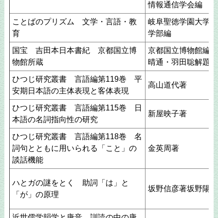
情報通信学会編
ことばのプリズム 文学・言語・教
岐阜聖徳学園大学外
育
学部編
国宝 吉田本日本書紀 京都国立博
京都国立博物館編，
物館所蔵
晴通・羽田聡解題
ひつじ研究叢書 言語編第119巻 平
高山道代著
安期日本語の主体表現と客体表現
ひつじ研究叢書 言語編第115巻 日
新屋映子著
本語の名詞指向性の研究
ひつじ研究叢書 言語編第118巻 名
詞句とともに用いられる「こと」の
金英周著
談話機能
ハとガの謎をとく 助詞「は」と
坂野信彦著坂野陽子
「が」の原理
近世儒学韻学と唐音 訓読の中の唐