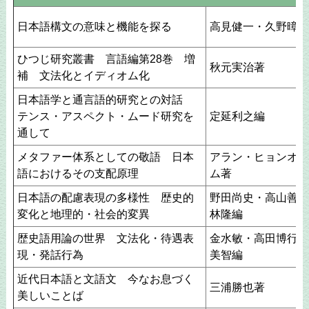
日本語構文の意味と機能を探る
高見健一・久野暲 
ひつじ研究叢書 言語編第28巻 増
秋元実治著
補 文法化とイディオム化
日本語学と通言語的研究との対話
テンス・アスペクト・ムード研究を
定延利之編
通して
メタファー体系としての敬語 日本
アラン・ヒョンオク
語におけるその支配原理
ム著
日本語の配慮表現の多様性 歴史的
野田尚史・高山善行
変化と地理的・社会的変異
林隆編
歴史語用論の世界 文法化・待遇表
金水敏・高田博行・
現・発話行為
美智編
近代日本語と文語文 今なお息づく
三浦勝也著
美しいことば