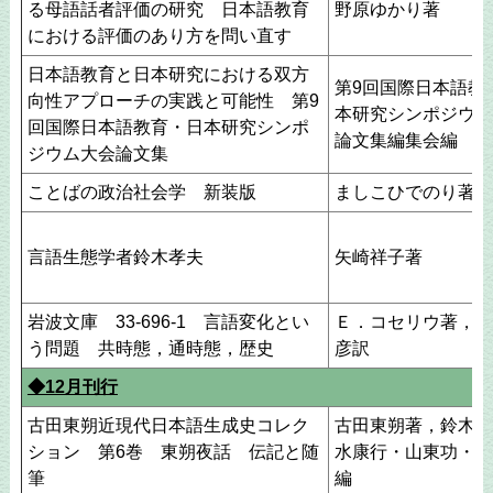
る母語話者評価の研究 日本語教育
野原ゆかり著
における評価のあり方を問い直す
日本語教育と日本研究における双方
第9回国際日本語教
向性アプローチの実践と可能性 第9
本研究シンポジウム
回国際日本語教育・日本研究シンポ
論文集編集会編
ジウム大会論文集
ことばの政治社会学 新装版
ましこひでのり著
言語生態学者鈴木孝夫
矢崎祥子著
岩波文庫 33-696-1 言語変化とい
Ｅ．コセリウ著，田
う問題 共時態，通時態，歴史
彦訳
◆12月刊行
古田東朔近現代日本語生成史コレク
古田東朔著，鈴木泰
ション 第6巻 東朔夜話 伝記と随
水康行・山東功・古
筆
編