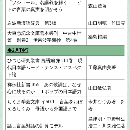
「ソシュール」名講義を解く！ ヒ
森山茂著
トの言葉の真実を明かそう
岩波新漢語辞典 第3版
山口明穂・竹田晃編
大東急記念文庫善本叢刊 中古中世
築島裕編
篇 別巻2 伊呂波字類抄 第4巻
◆2月刊行
ひつじ研究叢書 言語編 第111巻 現
代日本語ムード・テンス・アスペク
工藤真由美著
ト論
祥伝社新書 355 あの歌詞は、なぜ
山田敏弘著
心に残るのか Ｊポップの日本語力
ちくま学芸文庫 イ50-1 言葉をおぼ
今井むつみ著 針生
えるしくみ 母語から外国語まで
著
島津明・中野幹生・
話し言葉対話の計算モデル
浩二・川森雅仁著，