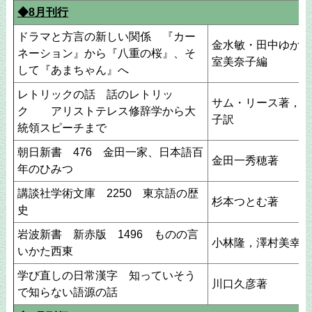
◆8月刊行
ドラマと方言の新しい関係 『カー
金水敏・田中ゆかり
ネーション』から『八重の桜』、そ
室美奈子編
して『あまちゃん』へ
レトリックの話 話のレトリッ
サム・リース著，松
ク アリストテレス修辞学から大
子訳
統領スピーチまで
朝日新書 476 金田一家、日本語百
金田一秀穂著
年のひみつ
講談社学術文庫 2250 東京語の歴
杉本つとむ著
史
岩波新書 新赤版 1496 ものの言
小林隆，澤村美幸著
いかた西東
学び直しの日常漢字 知っていそう
川口久彦著
で知らない語源の話