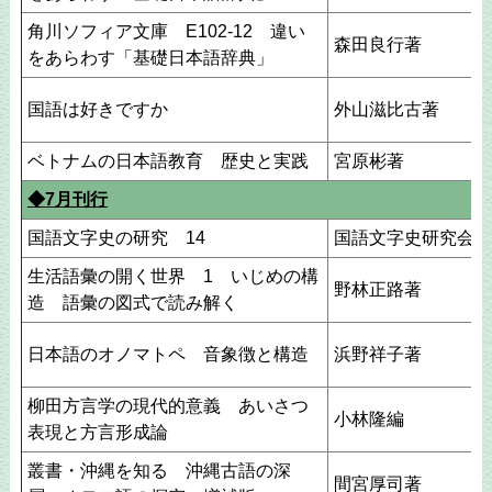
角川ソフィア文庫 E102-12 違い
森田良行著
をあらわす「基礎日本語辞典」
国語は好きですか
外山滋比古著
ベトナムの日本語教育 歴史と実践
宮原彬著
◆7月刊行
国語文字史の研究 14
国語文字史研究会編
生活語彙の開く世界 1 いじめの構
野林正路著
造 語彙の図式で読み解く
日本語のオノマトペ 音象徴と構造
浜野祥子著
柳田方言学の現代的意義 あいさつ
小林隆編
表現と方言形成論
叢書・沖縄を知る 沖縄古語の深
間宮厚司著