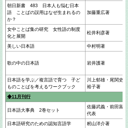
朝日新書 483 日本人も悩む日本
語 ことばの誤用はなぜ生まれるの
加藤重広著
か？
女中ことば集の研究 女性語の制度
松井利彦著
化と展開
美しい日本語
中村明著
歌の中の日本語
岩井護著
日本語を学ぶ／複言語で育つ 子ど
川上郁雄・尾関史・
ものことばを考えるワークブック
裕子著
◆11月刊行
佐藤武義・前田富祺
日本語大事典 2巻セット
代表
日本語研究のための認知言語学
籾山洋介著