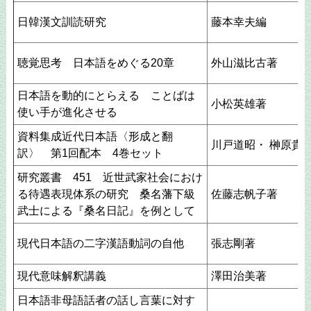
日韓漢文訓読研究
藤本幸夫編
聴覚思考 日本語をめぐる20章
外山滋比古著
日本語を動的にとらえる ことばは
小松英雄著
使い手が進化させる
資料集成近代日本語〈形成と翻
川戸道昭・ 榊原貴
訳〉 第1回配本 4巻セット
研究叢書 451 近世武家社会におけ
る待遇表現体系の研究 桑名藩下級
佐藤志帆子著
武士による『桑名日記』を例として
現代日本語の二字漢語動詞の自他
張志剛著
現代意味解釈講義
澤田治美著
日本語非母語話者の話し言葉に対す