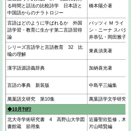
る時間と話法の比較詩学 日本語と
橋本陽介著
中国語からのナラトロジー
言語はどのように学ばれるか 外国
パッツィ Ｍ ライト
語学習・教育に生かす第二言語習得
ン・ニーナ スパダ
論
井恭弘・岡田雅子訳
シリーズ言語学と言語教育 32 比
東眞須美著
喩の理解
漢字語源語義辞典
加納喜光著
言語の事典 新装版
中島平三編集
萬葉語文研究 第10集
萬葉語学文学研究会
◆10月刊行
北大寺学術研究書 4 高野山大学図
近藤聖欣監修，木村
書館蔵 節用集
片山晴賢編