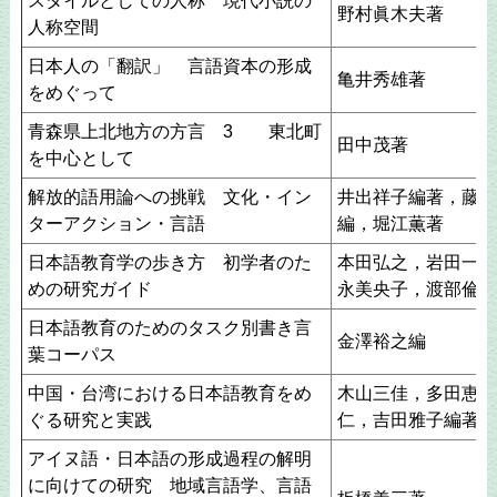
スタイルとしての人称 現代小説の
野村眞木夫著
人称空間
日本人の「翻訳」 言語資本の形成
亀井秀雄著
をめぐって
青森県上北地方の方言 3 東北町
田中茂著
を中心として
解放的語用論への挑戦 文化・イン
井出祥子編著，藤井
ターアクション・言語
編，堀江薫著
日本語教育学の歩き方 初学者のた
本田弘之，岩田一成
めの研究ガイド
永美央子，渡部倫子
日本語教育のためのタスク別書き言
金澤裕之編
葉コーパス
中国・台湾における日本語教育をめ
木山三佳，多田恵，
ぐる研究と実践
仁，吉田雅子編著
アイヌ語・日本語の形成過程の解明
に向けての研究 地域言語学、言語