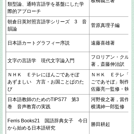
板橋義三著
類型論、通時言語学を基盤にした学
際的アプローチ
朝倉日英対照言語学シリーズ 3 音
菅原真理子編
韻論
日本語カートグラフィー序説
遠藤喜雄著
フロリアン・クルマ
文字の言語学 現代文字論入門
著，斎藤伸治訳
ＮＨＫ Ｅテレにほんごであそぼ
ＮＨＫ Ｅテレ「に
あずましい 方言・お国ことばのた
ごであそぼ」制作班
び
佐藤亮一監修・執筆
日本語教師のためのTIPS77 第3
河野俊之著，當作靖
巻 音声教育の実践
横溝紳一郎監修
Ferris Books21 国語辞典女子 今日
勝田耕起
から始める日本語研究