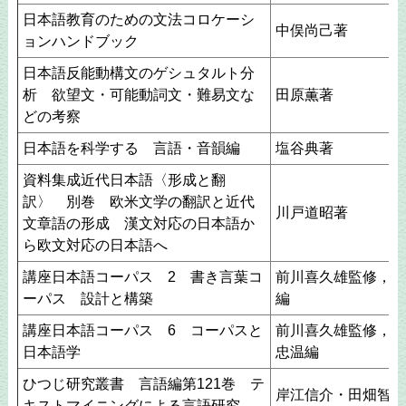
日本語教育のための文法コロケーシ
中俣尚己著
ョンハンドブック
日本語反能動構文のゲシュタルト分
析 欲望文・可能動詞文・難易文な
田原薫著
どの考察
日本語を科学する 言語・音韻編
塩谷典著
資料集成近代日本語〈形成と翻
訳〉 別巻 欧米文学の翻訳と近代
川戸道昭著
文章語の形成 漢文対応の日本語か
ら欧文対応の日本語へ
講座日本語コーパス 2 書き言葉コ
前川喜久雄監修，山
ーパス 設計と構築
編
講座日本語コーパス 6 コーパスと
前川喜久雄監修，田
日本語学
忠温編
ひつじ研究叢書 言語編第121巻 テ
岸江信介・田畑智司
キストマイニングによる言語研究