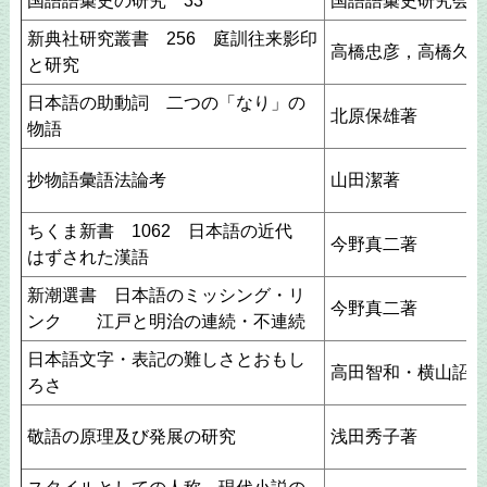
国語語彙史の研究 33
国語語彙史研究会編
新典社研究叢書 256 庭訓往来影印
高橋忠彦，高橋久子
と研究
日本語の助動詞 二つの「なり」の
北原保雄著
物語
抄物語彙語法論考
山田潔著
ちくま新書 1062 日本語の近代
今野真二著
はずされた漢語
新潮選書 日本語のミッシング・リ
今野真二著
ンク 江戸と明治の連続・不連続
日本語文字・表記の難しさとおもし
高田智和・横山詔一
ろさ
敬語の原理及び発展の研究
浅田秀子著