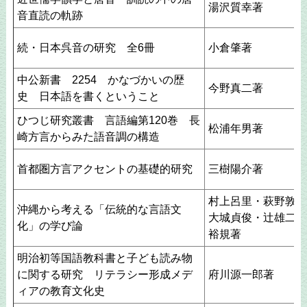
湯沢質幸著
音直読の軌跡
続・日本呉音の研究 全6冊
小倉肇著
中公新書 2254 かなづかいの歴
今野真二著
史 日本語を書くということ
ひつじ研究叢書 言語編第120巻 長
松浦年男著
崎方言からみた語音調の構造
首都圏方言アクセントの基礎的研究
三樹陽介著
村上呂里・萩野敦子
沖縄から考える「伝統的な言語文
大城貞俊・辻雄二・
化」の学び論
裕規著
明治初等国語教科書と子ども読み物
に関する研究 リテラシー形成メデ
府川源一郎著
ィアの教育文化史