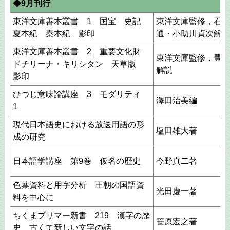
◆9月刊行
東洋文庫善本叢書 1 国宝 史記
東洋文庫監修，石塚
夏本紀 秦本紀 影印
通・小助川貞次解題
東洋文庫善本叢書 2 重要文化財
東洋文庫監修，豊島
ドチリーナ・キリシタン 天草版
解説
影印
ひつじ意味論講座 3 モダリティ
澤田治美編
1
現代日本語史における放送用語の形
塩田雄大著
成の研究
日本語学講座 第9巻 仮名の歴史
今野真二著
色葉資料と用字分析 王朝の国語資
光田慶一著
料を中心に
ちくまプリマー新書 219 漢字の歴
笹原宏之著
史 古くて新しい文字の話