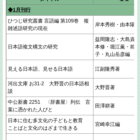
◆1月刊行
ひつじ研究叢書 言語編 第109巻 複
岸本秀樹・由本陽子
雑述語研究の現在
益岡隆志・大島資生
日本語複文構文の研究
本修・堀江薫・前田
子・丸山岳彦編
見える日本語、見せる日本語
江副隆秀著
河出文庫 お31-2 大野晋の日本語相
大野晋著
談
中公新書 2251 〈辞書屋〉列伝 言
田澤耕著
葉に憑かれた人びと
日本に住む多文化の子どもと教育
宮崎幸江編
ことばと文化のはざまで生きる