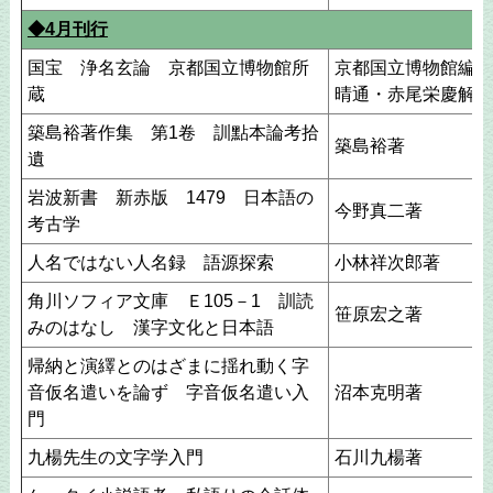
◆4月刊行
国宝 浄名玄論 京都国立博物館所
京都国立博物館編，
蔵
晴通・赤尾栄慶解題
築島裕著作集 第1卷 訓點本論考拾
築島裕著
遺
岩波新書 新赤版 1479 日本語の
今野真二著
考古学
人名ではない人名録 語源探索
小林祥次郎著
角川ソフィア文庫 Ｅ105－1 訓読
笹原宏之著
みのはなし 漢字文化と日本語
帰納と演繹とのはざまに揺れ動く字
音仮名遣いを論ず 字音仮名遣い入
沼本克明著
門
九楊先生の文字学入門
石川九楊著