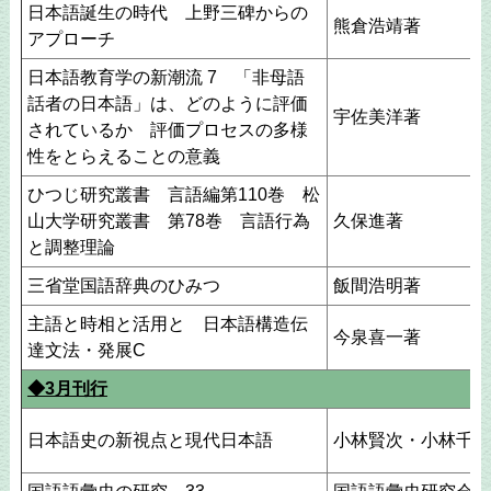
日本語誕生の時代 上野三碑からの
熊倉浩靖著
アプローチ
日本語教育学の新潮流 7 「非母語
話者の日本語」は、どのように評価
宇佐美洋著
されているか 評価プロセスの多様
性をとらえることの意義
ひつじ研究叢書 言語編第110巻 松
山大学研究叢書 第78巻 言語行為
久保進著
と調整理論
三省堂国語辞典のひみつ
飯間浩明著
主語と時相と活用と 日本語構造伝
今泉喜一著
達文法・発展C
◆3月刊行
日本語史の新視点と現代日本語
小林賢次・小林千草