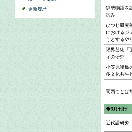
伊勢物語を
更新履歴
試み
ひつじ研究
におけるジ
うとするや
限界芸術「
ィの研究
小笠原諸島
多文化共生
関西ことば
◆3月刊行
近代語研究