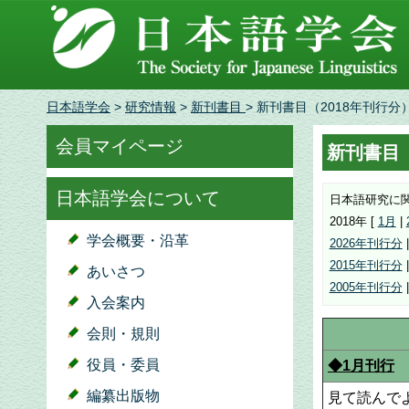
日本語学会
>
研究情報
>
新刊書目
> 新刊書目（2018年刊行分
会員マイページ
新刊書目（
日本語学会について
日本語研究に
2018年 [
1月
|
学会概要・沿革
2026年刊行分
2015年刊行分
あいさつ
2005年刊行分
入会案内
会則・規則
役員・委員
◆1月刊行
編纂出版物
見て読んで