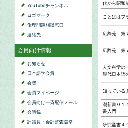
代から昭和
YouTubeチャンネル
ロゴマーク
ことばはフ
倫理問題相談窓口
広辞苑 第
連絡先
会員向け情報
広辞苑 第
お知らせ
人文科学の
日本語学会賞
現代日本語
会費
知っている
会員マイページ
会員向け一斉配信メール
潮新書０１
書入門
会議録
評議員・会計監査選挙
研究叢書４