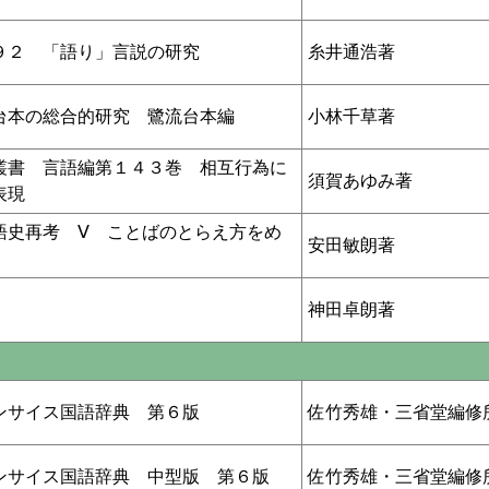
９２ 「語り」言説の研究
糸井通浩著
台本の総合的研究 鷺流台本編
小林千草著
叢書 言語編第１４３巻 相互行為に
須賀あゆみ著
表現
語史再考 Ⅴ ことばのとらえ方をめ
安田敏朗著
神田卓朗著
ンサイス国語辞典 第６版
佐竹秀雄・三省堂編修
ンサイス国語辞典 中型版 第６版
佐竹秀雄・三省堂編修