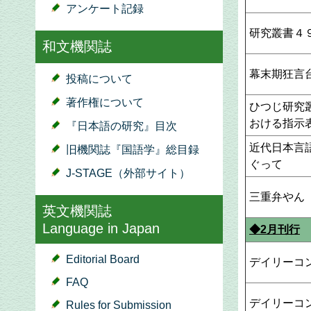
アンケート記録
研究叢書４
和文機関誌
幕末期狂言
投稿について
著作権について
ひつじ研究
おける指示
『日本語の研究』目次
近代日本言
旧機関誌『国語学』総目録
ぐって
J-STAGE（外部サイト）
三重弁やん
英文機関誌
Language in Japan
◆2月刊行
Editorial Board
デイリーコ
FAQ
デイリーコ
Rules for Submission