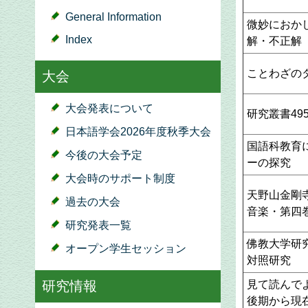
General Information
微妙におか
Index
解・不正解
ことわざの
大会
大会発表について
研究叢書4
日本語学会2026年度秋季大会
国語科教育
今後の大会予定
ーの探究
大会時のサポート制度
天野山金剛
過去の大会
音楽・第四
研究発表一覧
佛教大学研
オープン学生セッション
対照研究
見て読んで
研究情報
後期から現