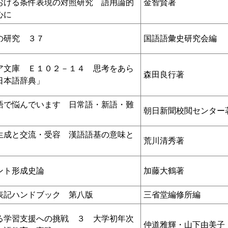
おける条件表現の対照研究 語用論的
金智賢著
心に
の研究 ３７
国語語彙史研究会編
ア文庫 Ｅ１０２－１４ 思考をあら
森田良行著
日本語辞典」
語で悩んでいます 日常語・新語・難
朝日新聞校閲センター
生成と交流・受容 漢語語基の意味と
荒川清秀著
ント形成史論
加藤大鶴著
表記ハンドブック 第八版
三省堂編修所編
る学習支援への挑戦 ３ 大学初年次
仲道雅輝・山下由美子