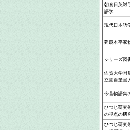
朝倉日英対
語学
現代日本語
延慶本平家
シリーズ図
佐賀大学附
立圃自筆書
今昔物語集
ひつじ研究
の視点の研
ひつじ研究