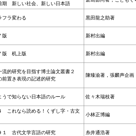
前期 新しい社会、新しい日本語
ラフラ変わる
黒田龍之助著
７版
新村出編
７版 机上版
新村出編
一流的研究を目指す博士論文叢書２
陳臻渝著，張麟声企画
の前置き表現の記述的研究
ようで知らない日本語のルール
佐々木瑞枝著
４ これなら読める！くずし字・古文
小林正博編
９１ 古代文学言語の研究
糸井通浩著