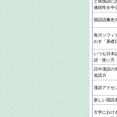
と韓国語に
連続性を中
国語語彙史
角川ソフィ
わす「基礎
いつも日本
語・使い方
日中漢語の
造語力
漢語アクセ
新しい国語
大学におけ