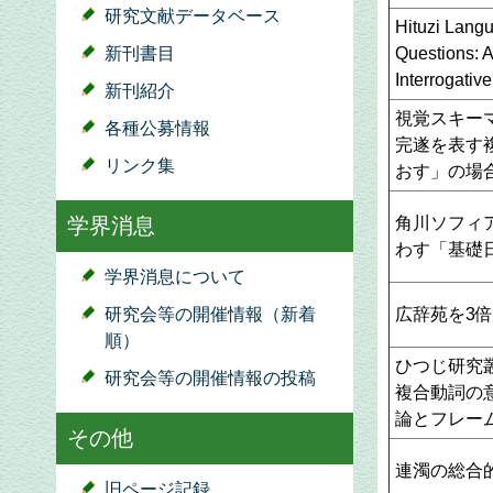
研究文献データベース
Hituzi Lang
Questions: 
新刊書目
Interrogativ
新刊紹介
視覚スキー
各種公募情報
完遂を表す
リンク集
おす」の場
角川ソフィ
学界消息
わす「基礎
学界消息について
広辞苑を3
研究会等の開催情報（新着
順）
ひつじ研究叢
研究会等の開催情報の投稿
複合動詞の
論とフレー
その他
連濁の総合
旧ページ記録