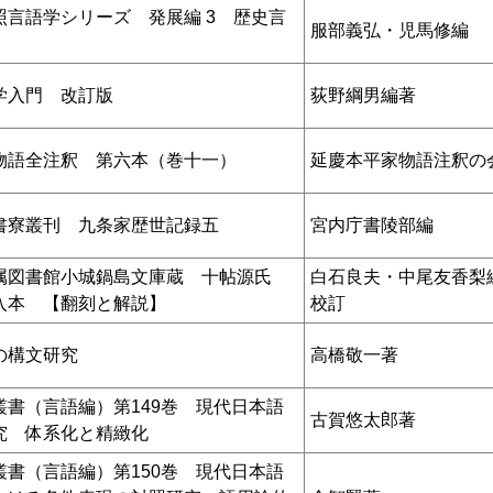
照言語学シリーズ 発展編 3 歴史言
服部義弘・児馬修編
学入門 改訂版
荻野綱男編著
物語全注釈 第六本（巻十一）
延慶本平家物語注釈の
書寮叢刊 九条家歴世記録五
宮内庁書陵部編
属図書館小城鍋島文庫蔵 十帖源氏
白石良夫・中尾友香梨
入本 【翻刻と解説】
校訂
の構文研究
高橋敬一著
叢書（言語編）第149巻 現代日本語
古賀悠太郎著
究 体系化と精緻化
叢書（言語編）第150巻 現代日本語