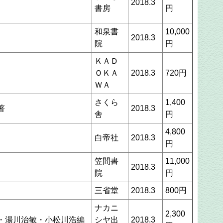
2018.3
書房
円
和泉書
10,000
2018.3
院
円
ＫＡＤ
ＯＫＡ
2018.3
720円
ＷＡ
さくら
1,400
著
2018.3
舎
円
4,800
白帝社
2018.3
円
笠間書
11,000
2018.3
院
円
三省堂
2018.3
800円
ナカニ
2,300
・湯川治敏・小松川浩編
シヤ出
2018.3