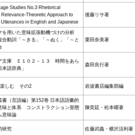
uage Studies No.3 Rhetorical
A Relevance-Theoretic Approach to
後藤リサ著
e Utterances in English and Japanese
マを用いた意味拡張動機づけの分析
複合動詞「～きる」「～ぬく」「～と
栗田奈美著
合
ア文庫 Ｅ１０２－１３ 時間をあら
森田良行著
日本語辞典」
倍楽しむ その2
岩波書店編集部編
書（言語編）第152巻 日本語語彙的
意味と体系 コンストラクション形態
陳奕廷・松本曜著
ム意味論
的研究
佐藤武義・横沢活利著