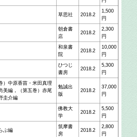
円
1,500
草思社
2018.2
円
朝倉書
2,300
2018.2
店
円
和泉書
10,000
2018.2
院
円
ひつじ
5,300
2018.2
書房
円
巻）中原香苗・米田真理
勉誠出
37,000
尚美編，（第五巻）赤尾
2018.2
版
円
野圭介編
佛教大
5,500
2018.2
学
円
筑摩書
2,800
らぶ編
2018.2
房
円