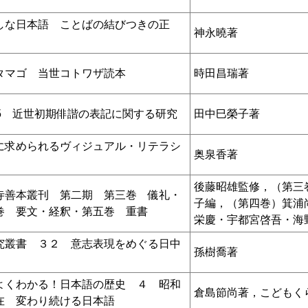
しな日本語 ことばの結びつきの正
神永曉著
タマゴ 当世コトワザ読本
時田昌瑞著
95 近世初期俳諧の表記に関する研究
田中巳榮子著
に求められるヴィジュアル・リテラシ
奥泉香著
後藤昭雄監修，（第三
寺善本叢刊 第二期 第三巻 儀礼・
子編，（第四巻）箕浦
巻 要文・経釈・第五巻 重書
栄慶・宇都宮啓吾・海
究叢書 ３２ 意志表現をめぐる日中
孫樹喬著
よくわかる！日本語の歴史 ４ 昭和
倉島節尚著，こどもく
在 変わり続ける日本語