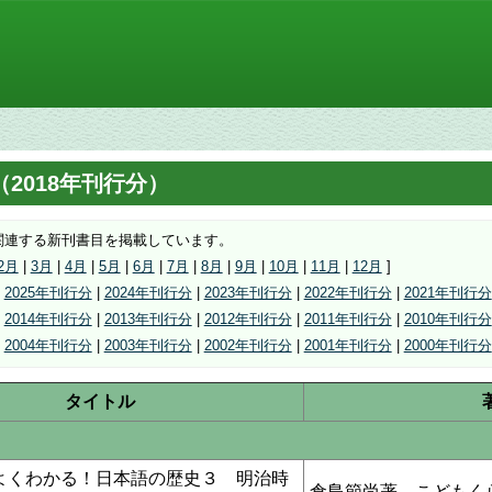
）
2018年刊行分）
関連する新刊書目を掲載しています。
2月
|
3月
|
4月
|
5月
|
6月
|
7月
|
8月
|
9月
|
10月
|
11月
|
12月
]
|
2025年刊行分
|
2024年刊行分
|
2023年刊行分
|
2022年刊行分
|
2021年刊行分
|
2014年刊行分
|
2013年刊行分
|
2012年刊行分
|
2011年刊行分
|
2010年刊行分
|
2004年刊行分
|
2003年刊行分
|
2002年刊行分
|
2001年刊行分
|
2000年刊行分
タイトル
よくわかる！日本語の歴史３ 明治時
倉島節尚著，こどもく