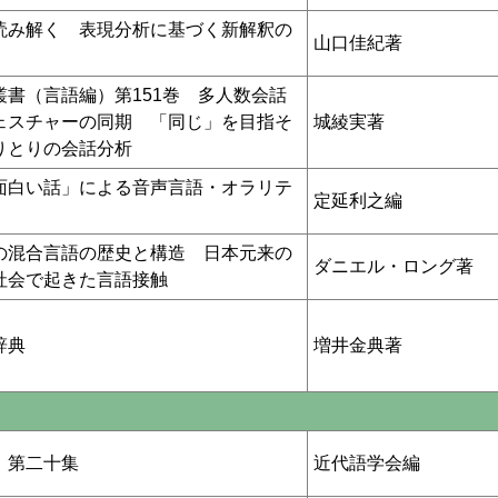
読み解く 表現分析に基づく新解釈の
山口佳紀著
叢書（言語編）第151巻 多人数会話
ェスチャーの同期 「同じ」を目指そ
城綾実著
りとりの会話分析
面白い話」による音声言語・オラリテ
定延利之編
の混合言語の歴史と構造 日本元来の
ダニエル・ロング著
社会で起きた言語接触
辞典
増井金典著
 第二十集
近代語学会編