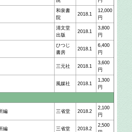
院
円
和泉書
12,000
2018.1
院
円
清文堂
3,800
2018.1
出版
円
ひつじ
6,400
2018.1
書房
円
3,600
三元社
2018.1
円
1,300
風媒社
2018.1
円
2,100
所編
三省堂
2018.2
円
2,500
所編
三省堂
2018.2