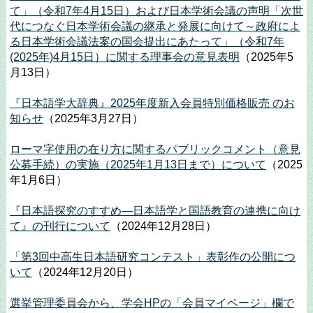
て」（令和7年4月15日）および日本学術会議の声明「次世
代につなぐ日本学術会議の継承と発展に向けて～政府によ
る日本学術会議法案の国会提出にあたって」（令和7年
(2025年)4月15日）に関する理事会の意見表明
（2025年5
月13日）
『日本語学大辞典』2025年度新入会員特別価格販売 のお
知らせ
（2025年3月27日）
ローマ字使用の在り方に関するパブリックコメント（意見
公募手続）の実施（2025年1月13日まで）について
（2025
年1月6日）
『日本語探究のすすめ―日本語学と国語教育の連携に向け
て』の刊行について
（2024年12月28日）
「第3回中高生日本語研究コンテスト」表彰作の公開につ
いて
（2024年12月20日）
選挙管理委員会から、学会HPの「会員マイページ」欄で