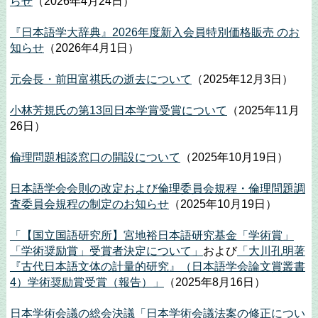
らせ
（2026年4月24日）
『日本語学大辞典』2026年度新入会員特別価格販売 のお
知らせ
（2026年4月1日）
元会長・前田富祺氏の逝去について
（2025年12月3日）
小林芳規氏の第13回日本学賞受賞について
（2025年11月
26日）
倫理問題相談窓口の開設について
（2025年10月19日）
日本語学会会則の改定および倫理委員会規程・倫理問題調
査委員会規程の制定のお知らせ
（2025年10月19日）
「【国立国語研究所】宮地裕日本語研究基金「学術賞」
「学術奨励賞」受賞者決定について」
および
「大川孔明著
『古代日本語文体の計量的研究』（日本語学会論文賞叢書
4）学術奨励賞受賞（報告）」
（2025年8月16日）
日本学術会議の総会決議「日本学術会議法案の修正につい