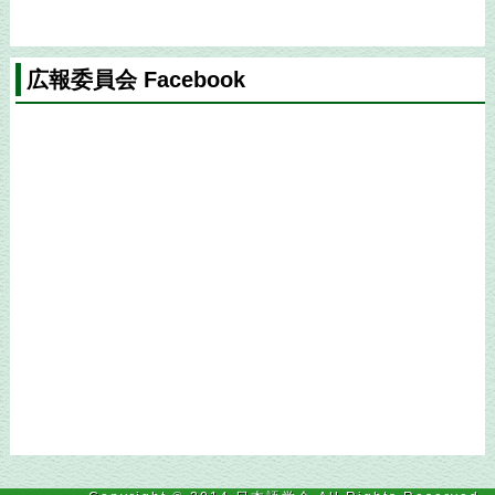
テナンス（4月30日）のお知らせ」を掲載し
ました。
2026年4月1日
広報委員会 Facebook
お知らせ
に「『日本語学大辞典 オンデマン
ド版』2026年度新入会員特別価格販売のお知
らせ」を掲載しました。
2026年3月16日
公募情報
に「静岡大学教員の公募について」
を掲載しました。
2026年3月3日
公募情報
に「山口大学教員の公募について」
を掲載しました。
2026年2月25日
公募情報
に「関西大学教員の公募について」
を掲載しました。
2026年2月19日
公募情報
に「2026年度国際交流基金賞 受賞候
補者推薦について」「2027年度フルブライト