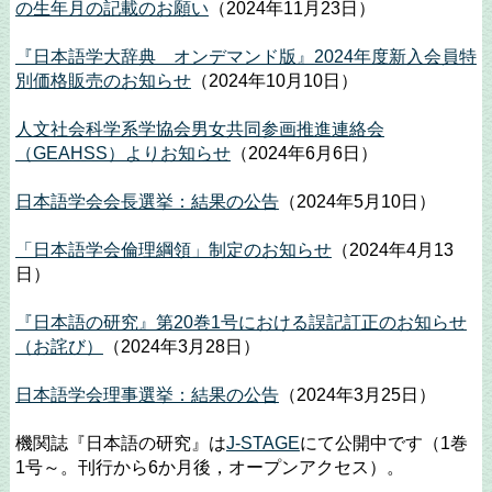
の生年月の記載のお願い
（2024年11月23日）
『日本語学大辞典 オンデマンド版』2024年度新入会員特
別価格販売のお知らせ
（2024年10月10日）
人文社会科学系学協会男女共同参画推進連絡会
（GEAHSS）よりお知らせ
（2024年6月6日）
日本語学会会長選挙：結果の公告
（2024年5月10日）
「日本語学会倫理綱領」制定のお知らせ
（2024年4月13
日）
『日本語の研究』第20巻1号における誤記訂正のお知らせ
（お詫び）
（2024年3月28日）
日本語学会理事選挙：結果の公告
（2024年3月25日）
機関誌『日本語の研究』は
J-STAGE
にて公開中です（1巻
1号～。刊行から6か月後，オープンアクセス）。